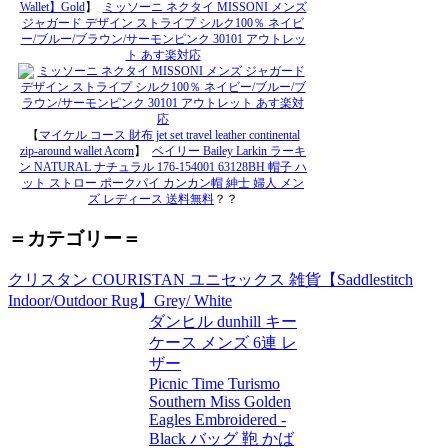
Wallet】Gold
】
ミッソーニ ネクタイ MISSONI メンズ
ジャガード デザイン ストライプ シルク100％ ネイビ
ー/ブルー/ブラウン/サーモンピンク 30101 アウトレッ
ト あす楽対応
【
マイケル コース 財布 jet set travel leather continental
zip-around wallet Acorn
】
ベイリー Bailey Larkin ラーキ
ン NATURAL ナチュラル 176-154001 63128BH 帽子 ハ
ット ストロー ポークパイ カンカン帽 紳士 婦人 メン
ズ レディース 送料無料
？？
＝カテゴリー＝
クリスタン COURISTAN ユニセックス 雑貨【Saddlestitch
Indoor/Outdoor Rug】Grey/ White
ダンヒル dunhill キー
ケース メンズ 6連 レ
ザー
Picnic Time Turismo
Southern Miss Golden
Eagles Embroidered -
Black バッグ 鞄 かば