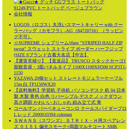
会社情報
LOGOS（ロゴス）丸洗いスマートキャリー with クー
ラーバッグ（カモフラ）-AG（84720716）（ラッピン
グ不可）
☆SUPREME シュプリーム16aw "STRIPED HALF ZIP
sweat" スウェット ストライプ ボーダー ハーフジップ
(SIZE Sブランド古着大名店【中古】
【運賃見積り】 【直送品】 TRUSCO スタックカーゴ1
面観音扉・3面パネルタイプ 1100X1100XH500 SCP3T1-
1150
YAZAWA 20個セット ストレートモジュラーケーブル
15m 白 TP1150WX20
【送料無料】学習机 子供机 パソコンデスク 机 94 日本
製 木製 青色 白色 リバーシブル デスク ノックダウン
高さ調節 かわいい おしゃれ 組み立て式 青
コールマン バーベキューコンロ クールスパイダープロ
L レッド 2000010394 coleman
ＳＷＡＮＳ（スワンズ） ＳＴＲＩＸ・Ｈ用スペアレン
ズ ０１５１ 偏光スモーク×両面マルチコート SMK