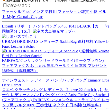
■
店内全品【送料無料】です！（※沖縄・離島は別途送料3,240
円がかかります）
フォッシル Fossil メンズ 男性用 ファッション雑貨 小物 ベル
ト Myles Casual - Cognac
Lipault（リポー） ハンドバッグ 68453 1041 BLACK【カー
同梱区分：TS1】
URBAN ORIGINALS レディース SaddleBag 送料無料 Yellow Lov
Faux Leather Satchel
FAIRFAX/クレリックソリッドウールタイ(ダークブラウン)
フェアファクス おしゃれ 無地ウールタイ 日本製 プレゼント
結婚式 （送料無料）
ナインウェスト レディース ハンドバッグ バッグ Emmery Cross
Dark Garnet
ロエベ クラッチ バッグ レディース【Loewe 22 clutch bag】
サ
ーツ レディース ハンドバッグ バッグ Artist Circle City Satchel 1
(フェアファクス) FAIRFAX レジメンタルストライプタイ レ
ップ織 シルク100% 三巻仕様 ネクタイ 日本製( 送料無料 )