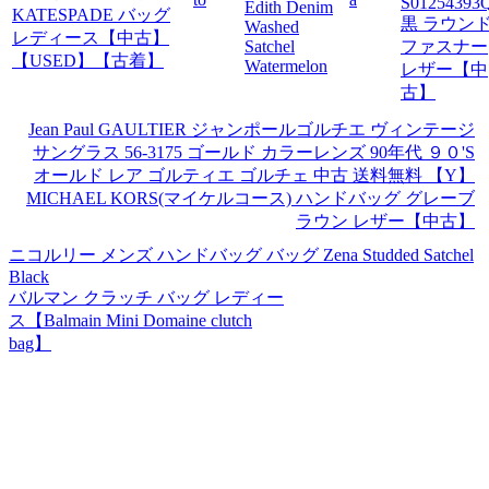
S01254393
Edith Denim
黒 ラウン
Washed
Satchel
ファスナー
Watermelon
レザー【中
古】
Jean Paul GAULTIER ジャンポールゴルチエ ヴィンテージ
サングラス 56-3175 ゴールド カラーレンズ 90年代 ９０'S
オールド レア ゴルティエ ゴルチェ 中古 送料無料 【Y】
MICHAEL KORS(マイケルコース) ハンドバッグ グレーブ
ラウン レザー【中古】
ニコルリー メンズ ハンドバッグ バッグ Zena Studded Satchel
Black
バルマン クラッチ バッグ レディー
ス【Balmain Mini Domaine clutch
bag】