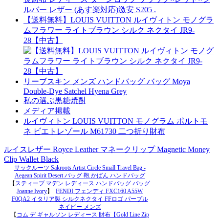
ルバー レザー (あす楽対応)激安 S205 .
【送料無料】LOUIS VUITTON ルイヴィトン モノグラ
ムフラワー ライトブラウン シルク ネクタイ JR9-
28【中古】
リーブスキン メンズ ハンドバッグ バッグ Moya
Double-Dye Satchel Hyena Grey
私の選ぶ黒糖焼酎
メディア掲載
ルイヴィトン LOUIS VUITTON モノグラム ポルトモ
ネ ビエトレゾール M61730 二つ折り財布
ルイスレザー Royce Leather マネークリップ Magnetic Money
Clip Wallet Black
サックルーツ Sakroots Artist Circle Small Travel Bag -
Aegean Spirit Desert バッグ 鞄 かばん ハンドバッグ
【
スティーブ マデン レディース ハンドバッグ バッグ
Joanne Ivory
】
FENDI フェンディ FXC160 A55W
F0QA2 イタリア製 シルクネクタイ FFロゴ パープル
ネイビー メンズ
【
コム デ ギャルソン レディース 財布【Gold Line Zip