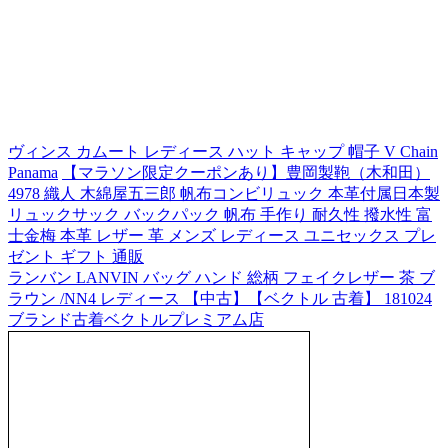
ヴィンス カムート レディース ハット キャップ 帽子 V Chain
Panama
【マラソン限定クーポンあり】豊岡製鞄（木和田）
4978 織人 木綿屋五三郎 帆布コンビリュック 本革付属日本製
リュックサック バックパック 帆布 手作り 耐久性 撥水性 富
士金梅 本革 レザー 革 メンズ レディース ユニセックス プレ
ゼント ギフト 通販
ランバン LANVIN バッグ ハンド 総柄 フェイクレザー 茶 ブ
ラウン /NN4 レディース 【中古】【ベクトル 古着】 181024
ブランド古着ベクトルプレミアム店