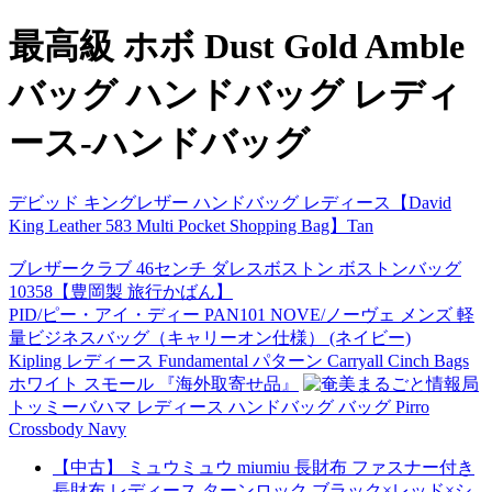
最高級 ホボ Dust Gold Amble
バッグ ハンドバッグ レディ
ース-ハンドバッグ
デビッド キングレザー ハンドバッグ レディース【David
King Leather 583 Multi Pocket Shopping Bag】Tan
ブレザークラブ 46センチ ダレスボストン ボストンバッグ
10358【豊岡製 旅行かばん】
PID/ピー・アイ・ディー PAN101 NOVE/ノーヴェ メンズ 軽
量ビジネスバッグ（キャリーオン仕様） (ネイビー)
Kipling レディース Fundamental パターン Carryall Cinch Bags
ホワイト スモール 『海外取寄せ品』
トッミーバハマ レディース ハンドバッグ バッグ Pirro
Crossbody Navy
【中古】 ミュウミュウ miumiu 長財布 ファスナー付き
長財布 レディース ターンロック ブラック×レッド×シ