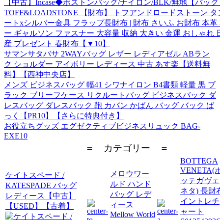
【中古】Incase◆ボストンバッグ/ナイロン/BLK/無地【バッ
TOFF&LOADSTONE 【財布】 トフアンドロードストーン 
ートxシルバー金具 フラップ長財布 | 財布 さいふ お財布 本革 
ー ギャルソン ファスナー 大容量 収納 大きい 金運 おしゃれ 
産 プレゼント 春財布【▼10】
サマンサタバサ 2WAYバッグ レザー レディアゼル ABラン
ク ショルダー アイボリー レディース 中古 あす楽【送料無
料】【西神中央店】
メンズ ビジネスバッグ 幅41 シワナイロン B4書類 軽量 黒 ブ
ラック ブリーフケース リクルートバッグ ビジネスバック ダ
レスバッグ ダレスバック 鞄 カバン かばん バッグ バック ば
っく【PR10】【さらに特典付き】
お役立ちグッズ エグゼクティブビジネスリュック BAG-
EXE10
＝ カテゴリー ＝
BOTTEGA
VENETA(
メロウワー
ケイトスペード /
ッテガヴェ
ルド ハンド
KATESPADE バッグ
ネタ) 長財
バッグ レデ
レディース【中古】
イントレチ
ィース
【USED】【古着】
ャート
Mellow World