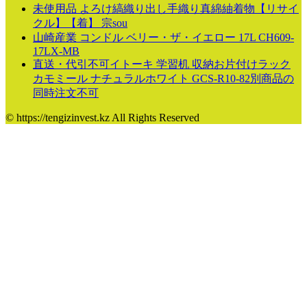
未使用品 よろけ縞織り出し手織り真綿紬着物【リサイ
クル】【着】 宗sou
山崎産業 コンドル ベリー・ザ・イエロー 17L CH609-
17LX-MB
直送・代引不可イトーキ 学習机 収納お片付けラック
カモミール ナチュラルホワイト GCS-R10-82別商品の
同時注文不可
© https://tengizinvest.kz All Rights Reserved