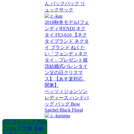
ん バックパック リ
ュックサック
2018秋冬モデル[フェ
ンディ]FENDI ネク
タイ FEJ-610 【ネク
タイブランド ネクタ
イ ブランド ねくた
い「フェンディネク
タイ」プレゼント就
活結婚式バレンタイ
ン父の日クリスマ
ス】【あす楽対応_
関東】
ベッツィジョンソン
レディース ハンドバ
ッグ バッグ Bow
Satchel Black Floral
バンブーバッグ 竹か
ごバッグ 竹籠 手編