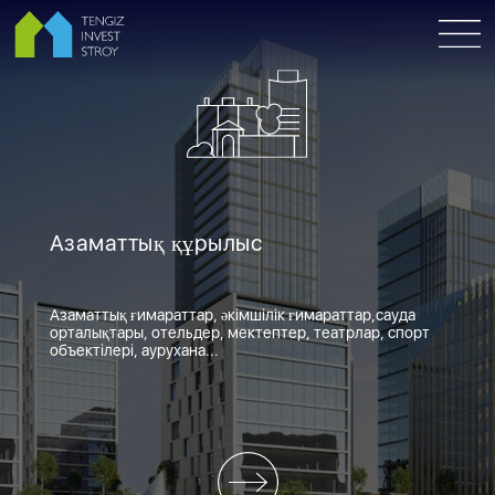
Азаматтық құрылыс
Азаматтық ғимараттар, әкімшілік ғимараттар,сауда
орталықтары, отельдер, мектептер, театрлар, спорт
объектілері, аурухана...