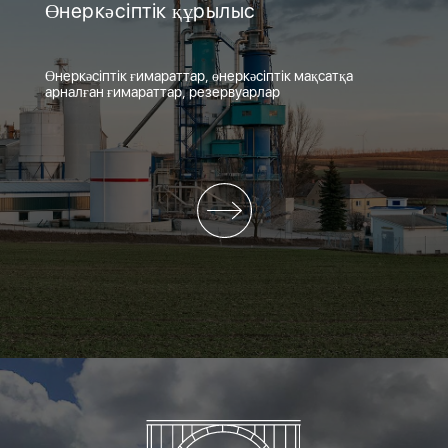
Өнеркәсіптік құрылыс
Өнеркәсіптік ғимараттар, өнеркәсіптік мақсатқа
арналған ғимараттар, резервуарлар