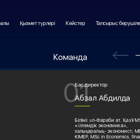
ралы
Қызмет түрлері
Кейстер
Тапсырыс берушіле
Команда
01
Бас директор
Абзал Абдилда
Білімі: әл-Фараби ат. ҚазҰМ
«Әлемдік экономика»,
халықаралық- экономист; M
KIMEP, MSc in Economics, fin